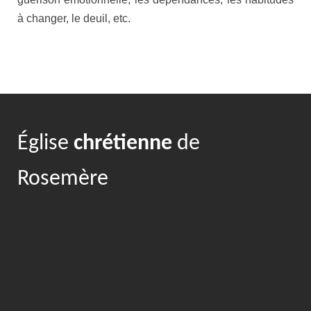
à changer, le deuil, etc.
Église
chrétienne
de
Rosemère